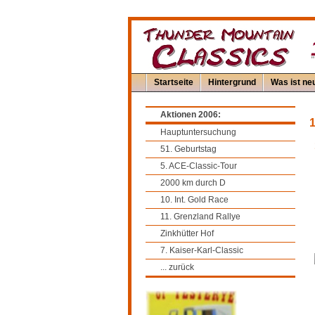
"
Startseite
Hintergrund
Was ist neu
Aktionen 2006:
1
Hauptuntersuchung
51. Geburtstag
5. ACE-Classic-Tour
2000 km durch D
10. Int. Gold Race
11. Grenzland Rallye
Zinkhütter Hof
7. Kaiser-Karl-Classic
... zurück