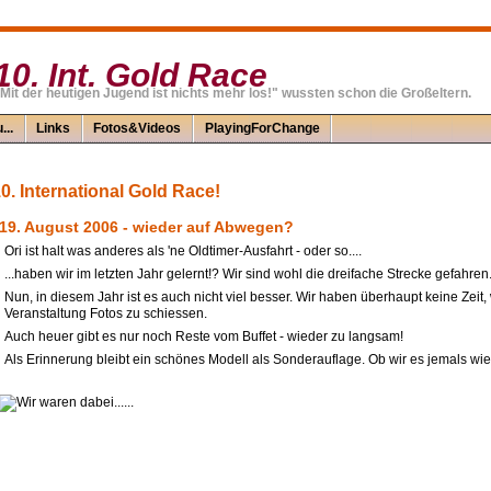
10. Int. Gold Race
Mit der heutigen Jugend ist nichts mehr los!" wussten schon die Großeltern.
...
Links
Fotos&Videos
PlayingForChange
0. International Gold Race!
19. August 2006 - wieder auf Abwegen?
Ori ist halt was anderes als 'ne Oldtimer-Ausfahrt - oder so....
...haben wir im letzten Jahr gelernt!? Wir sind wohl die dreifache Strecke gefahren.
Nun, in diesem Jahr ist es auch nicht viel besser. Wir haben überhaupt keine Zeit
Veranstaltung Fotos zu schiessen.
Auch heuer gibt es nur noch Reste vom Buffet - wieder zu langsam!
Als Erinnerung bleibt ein schönes Modell als Sonderauflage. Ob wir es jemals wi