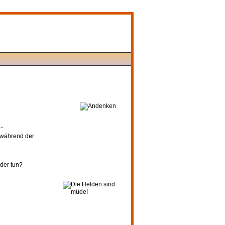
..
, während der
eder tun?