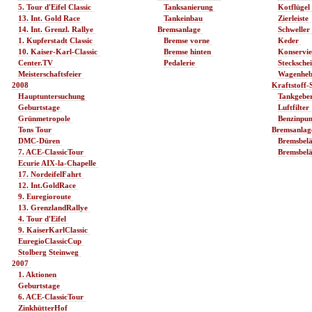
5. Tour d'Eifel Classic 
Tanksanierung 
Kotflügel 
13. Int. Gold Race 
Tankeinbau 
Zierleiste 
14. Int. Grenzl. Rallye 
Bremsanlage 
Schweller 
1. Kupferstadt Classic 
Bremse vorne 
Keder 
10. Kaiser-Karl-Classic 
Bremse hinten 
Konservie
Center.TV 
Pedalerie 
Steckschei
Meisterschaftsfeier 
Wagenheb
2008 
Kraftstoff-
Hauptuntersuchung 
Tankgeber
Geburtstage 
Luftfilter 
Grünmetropole 
Benzinpu
Tons Tour 
Bremsanlag
DMC-Düren 
Bremsbelä
7. ACE-ClassicTour 
Bremsbelä
Ecurie AIX-la-Chapelle 
17. NordeifelFahrt 
12. Int.GoldRace 
9. Euregioroute 
13. GrenzlandRallye 
4. Tour d'Eifel 
9. KaiserKarlClassic 
EuregioClassicCup 
Stolberg Steinweg 
2007 
1. Aktionen 
Geburtstage 
6. ACE-ClassicTour 
ZinkhütterHof 