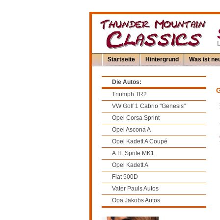
L
Startseite
Hintergrund
Was ist neu
Die Autos:
G
Triumph TR2
VW Golf 1 Cabrio "Genesis"
Opel Corsa Sprint
Opel Ascona A
Opel Kadett A Coupé
A.H. Sprite MK1
Opel Kadett A
Fiat 500D
Vater Pauls Autos
Opa Jakobs Autos