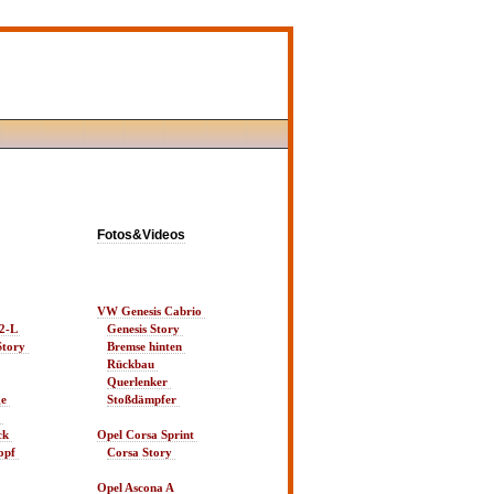
Fotos&Videos
VW Genesis Cabrio 
2-L 
Genesis Story 
tory 
Bremse hinten 
Rückbau 
Querlenker 
e 
Stoßdämpfer 
 
k 
Opel Corsa Sprint 
opf 
Corsa Story 
Opel Ascona A 