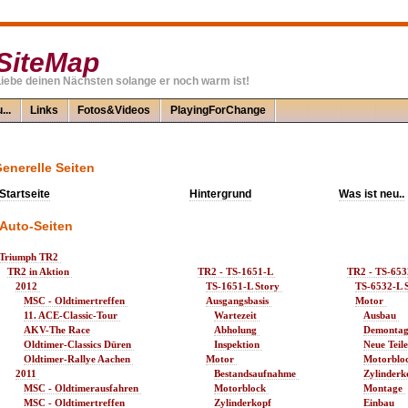
SiteMap
iebe deinen Nächsten solange er noch warm ist!
...
Links
Fotos&Videos
PlayingForChange
enerelle Seiten
Startseite
Hintergrund
Was ist neu..
Auto-Seiten
Triumph TR2 
TR2 in Aktion 
TR2 - TS-1651-L 
TR2 - TS-653
2012 
TS-1651-L Story 
TS-6532-L S
MSC - Oldtimertreffen 
Ausgangsbasis 
Motor 
11. ACE-Classic-Tour 
Wartezeit 
Ausbau 
AKV-The Race
Abholung 
Demontag
Oldtimer-Classics Düren 
Inspektion 
Neue Teile
Oldtimer-Rallye Aachen 
Motor 
Motorbloc
2011 
Bestandsaufnahme 
Zylinderk
MSC - Oldtimerausfahren 
Motorblock 
Montage 
MSC - Oldtimertreffen 
Zylinderkopf 
Einbau 