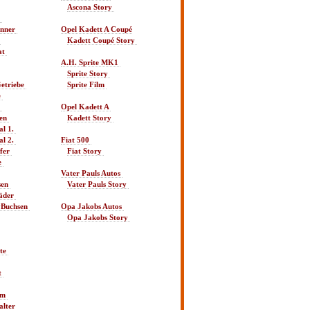
Ascona Story 
 
nner 
Opel Kadett A Coupé
 
Kadett Coupé Story 
t 
A.H. Sprite MK1 
Sprite Story 
etriebe 
Sprite Film 
 
 
Opel Kadett A 
en 
Kadett Story 
l 1. 
l 2. 
Fiat 500 
er 
Fiat Story 
 
Vater Pauls Autos 
en 
Vater Pauls Story 
äder 
Buchsen 
Opa Jakobs Autos 
Opa Jakobs Story 
te 
 
m 
lter 