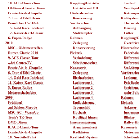
10. ACE-Classic-Tour 
Kupplung/Getriebe 
Testlauf 
Oldtimer-Classics Düren 
Getriebe mit OD 
Ventilspiel
Ecurie Aix-la-Chapelle 
Hinterderachse 
Kettenspa
7. Tour d'Eifel Classic 
Renovierung 
Kühlsystem
Besuch bei TS-518-L 
Vorderachse 
Thermosta
15. Gold Race Indeland 
Aufhängung 
Heizung 
12. Kaiser-Karl-Classic 
Stoßdämpfer 
Lüfter 
6. Eupen-Rallye 
Rahmen 
Kupplung/G
2010 
Zerlegung 
Overdrive
MSC - Oldtimertreffen 
Konservierung 
Hinterachse
Rursee-Classic 2010 
Elektrik 
Federbolz
9. ACE-Classic-Tour 
Verkabelung 
Differenzia
...bei Center.TV 
Scheibenwischer 
Differenzia
Ecurie Aix-la-Chapelle 
Karosserie 
Stoßdämpf
6. Tour d'Eifel Classic 
Zerlegung 
Vorderachse
14. Gold Race Indeland 
Blecharbeiten 
Lenkung 
11. Kaiser-Karl-Classic 
Lackierung 1 
PolyBuchs
5. Eupen-Rallye 
Lackierung 2 
Speichenr
Meisterschaftsfeier 
Lackierung 3 
mehr Poly
2009 
Lackierung 4 
Rahmen 
Frühling! 
Endlackierung 
Elektrik 
auf Schloss Merode 
Typenschild 
Anlasser 
MSC-AC - WarmUp 
Hochzeit 
Instrumen
Tonie's TR-Tour 
Kotflügel hinten 
Blinker 
DMC-Düren 
Innenausstattung 
Rallye-Kit
8. ACE-Classic-Tour 
Armaturenbrett 
Karosserie 
Ecurie Aix-la-Chapelle 
Radkästen 
Motorrau
18. NordeifelFahrt 
Kraftstoff-System 
Scheibenha