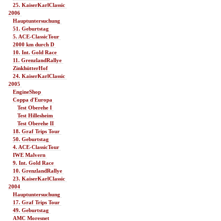
25. KaiserKarlClassic 
2006 
Hauptuntersuchung 
51. Geburtstag 
5. ACE-ClassicTour 
2000 km durch D 
10. Int. Gold Race 
11. GrenzlandRallye 
ZinkhütterHof 
24. KaiserKarlClassic 
2005 
EngineShop 
Coppa d'Europa 
Test Oberehe I 
Test Hillesheim 
Test Oberehe II 
18. Graf Trips Tour 
50. Geburtstag 
4. ACE-ClassicTour 
IWE Malvern 
9. Int. Gold Race 
10. GrenzlandRallye 
23. KaiserKarlClassic 
2004 
Hauptuntersuchung 
17. Graf Trips Tour 
49. Geburtstag 
AMC Moresnet 