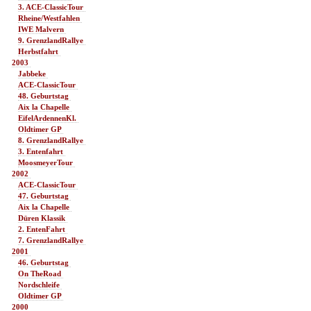
3. ACE-ClassicTour 
Rheine/Westfahlen 
IWE Malvern 
9. GrenzlandRallye 
Herbstfahrt 
2003 
Jabbeke 
ACE-ClassicTour 
48. Geburtstag 
Aix la Chapelle 
EifelArdennenKl. 
Oldtimer GP 
8. GrenzlandRallye 
3. Entenfahrt 
MoosmeyerTour 
2002 
ACE-ClassicTour 
47. Geburtstag 
Aix la Chapelle 
Düren Klassik 
2. EntenFahrt 
7. GrenzlandRallye 
2001 
46. Geburtstag 
On TheRoad 
Nordschleife 
Oldtimer GP 
2000 