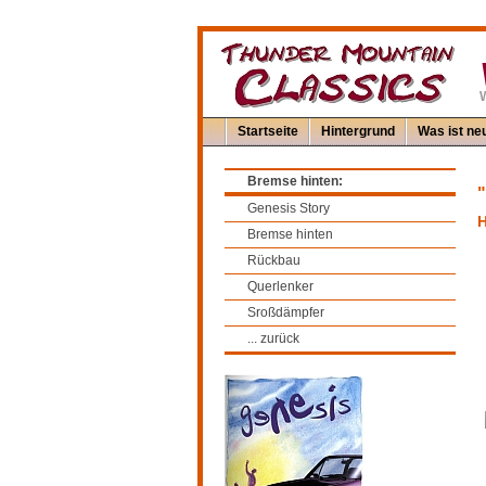
W
Startseite
Hintergrund
Was ist neu
Bremse hinten:
"
Genesis Story
H
Bremse hinten
Rückbau
Querlenker
Sroßdämpfer
... zurück