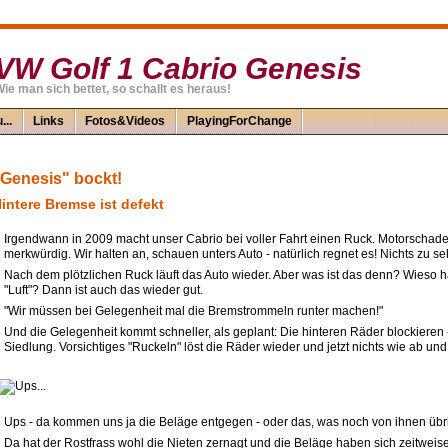
VW Golf 1 Cabrio Genesis
ie man sich bettet, so schallt es heraus!
...
Links
Fotos&Videos
PlayingForChange
Genesis" bockt!
intere Bremse ist defekt
Irgendwann in 2009 macht unser Cabrio bei voller Fahrt einen Ruck. Motorschad
merkwürdig. Wir halten an, schauen unters Auto - natürlich regnet es! Nichts zu se
Nach dem plötzlichen Ruck läuft das Auto wieder. Aber was ist das denn? Wieso
"Luft"? Dann ist auch das wieder gut.
"Wir müssen bei Gelegenheit mal die Bremstrommeln runter machen!"
Und die Gelegenheit kommt schneller, als geplant: Die hinteren Räder blockieren -
Siedlung. Vorsichtiges "Ruckeln" löst die Räder wieder und jetzt nichts wie ab un
Ups - da kommen uns ja die Beläge entgegen - oder das, was noch von ihnen übrig
Da hat der Rostfrass wohl die Nieten zernagt und die Beläge haben sich zeitweise 