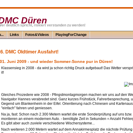
DMC Düren
er deutlich spricht, riskiert verstanden zu werden!
...
Links
Fotos&Videos
PlayingForChange
6. DMC Oldtimer Ausfahrt!
01. Juni 2009 - und wieder Sommer-Sonne pur in Düren!
Klassensieg in 2008 - da wird ja schon richtig Druck aufgebaut! Das Wetter verspric
it!
Gleiches Prozedere wie 2008 - Pfingstmontagmorgen machen wir uns auf den We
Navigator Hannes verabredet sind. Ganz kurzes Frühstück, Fahrerbesprechung, und
Gegend um Blankenheim in der Eifel. Orientierung nach Chinesen und Kartenaus
"einfach" fahren und geniessen.
Na ja, fast: Schon nach 2.300 Metern wartet die erste Sonderprüfung auf uns bz
montieren an einem modernen Auto. - benötigte Zeit in Sekunden = Anzahl Fehle
Es gibt aber auch zuviele verschiedene Wischersysteme...
Nach weiteren 2.000 Metern wartet auf dem Annakirmesplatz die nächste Prüfung 