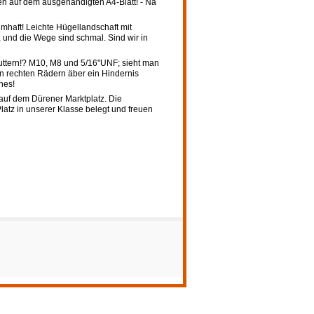
en auf dem ausgehändigten A4-Blatt! - Na
umhaft! Leichte Hügellandschaft mit
 und die Wege sind schmal. Sind wir in
Muttern!? M10, M8 und 5/16"UNF; sieht man
den rechten Rädern äber ein Hindernis
nes!
t auf dem Dürener Marktplatz. Die
atz in unserer Klasse belegt und freuen