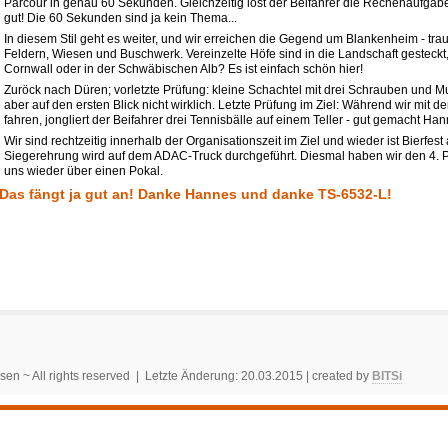
Parcour in genau 60 Sekunden. Gleichzeitig löst der Beifahrer die Rechenaufgab
gut! Die 60 Sekunden sind ja kein Thema...
In diesem Stil geht es weiter, und wir erreichen die Gegend um Blankenheim - tra
Feldern, Wiesen und Buschwerk. Vereinzelte Höfe sind in die Landschaft gesteckt,
Cornwall oder in der Schwäbischen Alb? Es ist einfach schön hier!
Zuröck nach Düren; vorletzte Prüfung: kleine Schachtel mit drei Schrauben und 
aber auf den ersten Blick nicht wirklich. Letzte Prüfung im Ziel: Während wir mit 
fahren, jongliert der Beifahrer drei Tennisbälle auf einem Teller - gut gemacht Han
Wir sind rechtzeitig innerhalb der Organisationszeit im Ziel und wieder ist Bierfes
Siegerehrung wird auf dem ADAC-Truck durchgeführt. Diesmal haben wir den 4. Pl
uns wieder über einen Pokal.
Das fängt ja gut an! Danke Hannes und danke TS-6532-L!
sen ~ All rights reserved | Letzte Änderung: 20.03.2015 | created by
BITSi