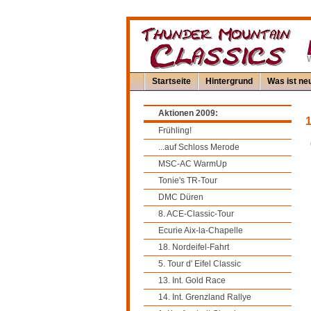
W
Startseite
Hintergrund
Was ist neu
Aktionen 2009:
1
Frühling!
...auf Schloss Merode
MSC-AC WarmUp
Tonie's TR-Tour
DMC Düren
8. ACE-Classic-Tour
Ecurie Aix-la-Chapelle
18. Nordeifel-Fahrt
5. Tour d' Eifel Classic
13. Int. Gold Race
14. Int. Grenzland Rallye