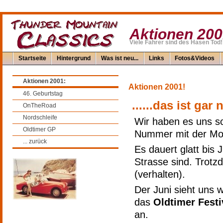
Aktionen 20
Viele Fahrer sind des Hasen Tod!
Startseite
Hintergrund
Was ist neu...
Links
Fotos&Videos
Aktionen 2001:
Aktionen 2001!
46. Geburtstag
......das ist gar
OnTheRoad
Nordschleife
Wir haben es uns sch
Oldtimer GP
Nummer mit der Mo
... zurück
Es dauert glatt bis
Strasse sind. Trotz
(verhalten).
Der Juni sieht uns 
das
Oldtimer Festi
an.